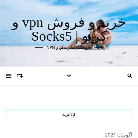
خرید و فروش vpn و
کریو | Socks5
فروشگاه فیلترشکن و VPN
بایگانی‌ها
آگوست 2021